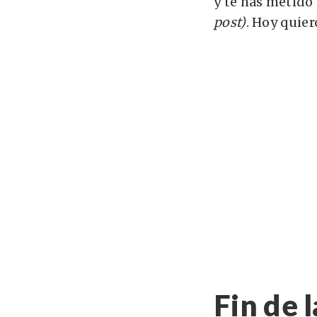
y te has metido 
post)
. Hoy quier
Fin de 