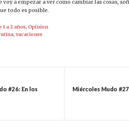
ue voy a empezar a ver como cambiar las cosas, so
ue todo es posible.
e 1 a 2 años
,
Opinion
rutina
,
vacaciones
do #26: En los
Miércoles Mudo #27