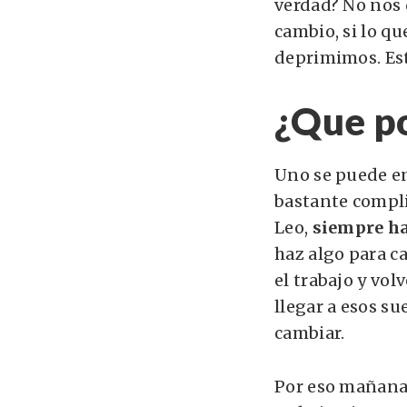
verdad? No nos 
cambio, si lo qu
deprimimos. Est
¿Que p
Uno se puede en
bastante compli
Leo,
siempre ha
haz algo para c
el trabajo y vol
llegar a esos su
cambiar.
Por eso mañana 