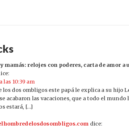
cks
y mamás: relojes con poderes, carta de amor a u
ice:
a las 10:39 am
 los dos ombligos este papá le explica a su hijo 
 se acabaron las vacaciones, que a todo el mundo l
s estará, […]
elhombredelosdosombligos.com
dice: