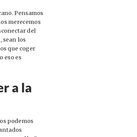
erano. Pensamos
nos merecemos
sconectar del
 sean los
mos que coger
o eso es
r a la
 nos podemos
cantados