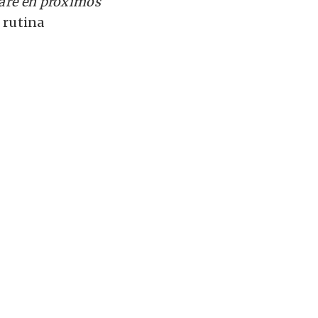
taré en próximos
a rutina