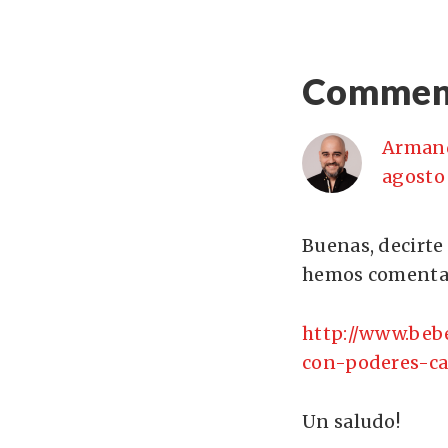
Commen
Arman
agosto 
Buenas, decirte
hemos comentad
http://www.be
con-poderes-ca
Un saludo!