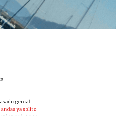
ts
pasado genial
,
andas ya solito