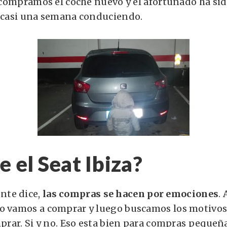
l compramos el coche nuevo y el afortunado ha sido
o casi una semana conduciendo.
e el Seat Ibiza?
nte dice,
las compras se hacen por emociones
.
o vamos a comprar y luego buscamos los motivos
mprar. Si y no. Eso esta bien para compras pequeñ