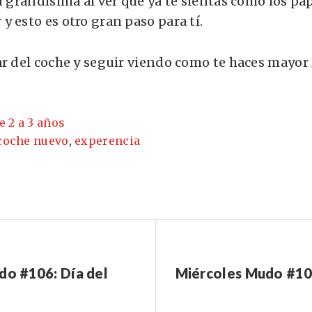
d grandísima al ver que ya te sientas como los pap
 esto es otro gran paso para tí.
ar del coche y seguir viendo como te haces mayor
e 2 a 3 años
coche nuevo
,
experencia
do #106: Día del
Miércoles Mudo #107: