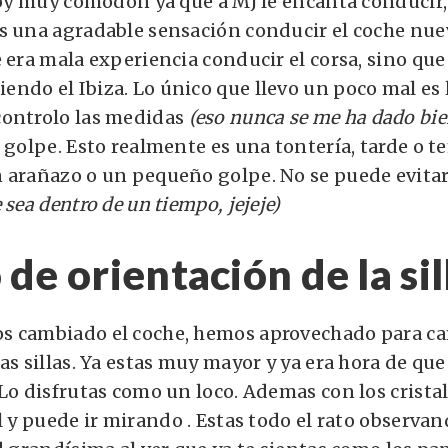
 soy muy comodón ya que a MJ le encanta conducir
s una agradable sensación conducir el coche nue
e era mala experiencia conducir el corsa, sino q
ndo el Ibiza. Lo único que llevo un poco mal es 
controlo las medidas
(eso nunca se me ha dado bie
 golpe. Esto realmente es una tontería, tarde o t
 arañazo o un pequeño golpe. No se puede evitar 
 sea dentro de un tiempo, jejeje)
de orientación de la sil
s cambiado el coche, hemos aprovechado para ca
as sillas. Ya estas muy mayor y ya era hora de qu
 Lo disfrutas como un loco. Ademas con los crista
l y puede ir mirando . Estas todo el rato observa