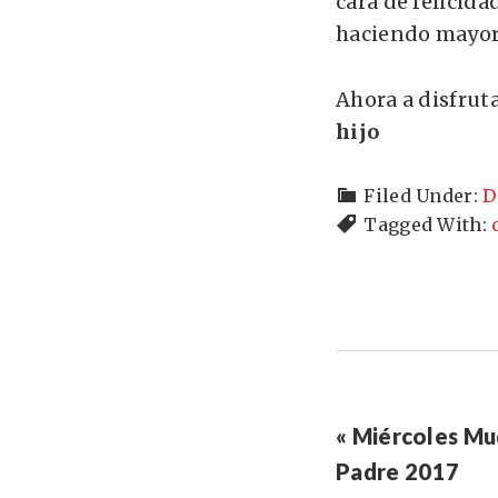
cara de felicida
haciendo mayor y
Ahora a disfrut
hijo
Filed Under:
D
Tagged With:
« Miércoles Mu
Padre 2017