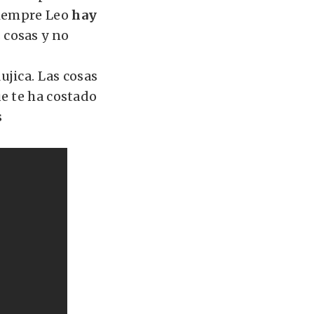
Siempre Leo
hay
 cosas y no
jica. Las cosas
e te ha costado
s