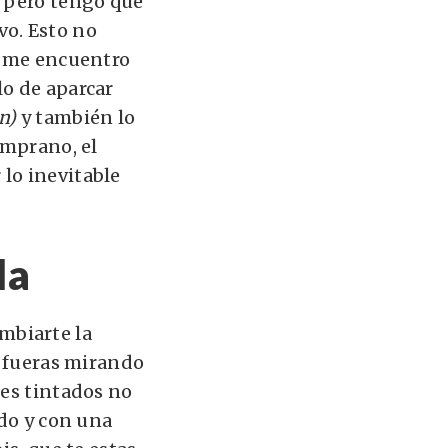
, pero tengo que
vo. Esto no
ue me encuentro
lo de aparcar
n)
y también lo
emprano, el
lo inevitable
la
mbiarte la
e fueras mirando
les tintados no
ndo y con una