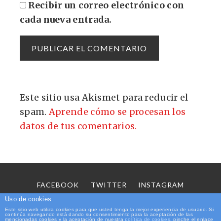
Recibir un correo electrónico con
cada nueva entrada.
Este sitio usa Akismet para reducir el
spam.
Aprende cómo se procesan los
datos de tus comentarios.
FACEBOOK
TWITTER
INSTAGRAM
SOBRE MÍ
CONTACTO
Uso de cookies
Este sitio web utiliza cookies para que usted tenga la mejor experiencia de usuario. Si
continúa navegando está dando su consentimiento para la aceptación de las
Copyright © 2026 Elhombredelosdosombligos.com
mencionadas cookies y la aceptación de nuestra
política de cookies
, pinche el enlace