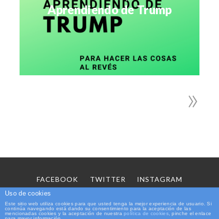
Aprendiendo de Trump
»
FACEBOOK
TWITTER
INSTAGRAM
SOBRE MÍ
CONTACTO
Uso de cookies
Este sitio web utiliza cookies para que usted tenga la mejor experiencia de usuario. Si
continúa navegando está dando su consentimiento para la aceptación de las
Copyright © 2026 Elhombredelosdosombligos.com
mencionadas cookies y la aceptación de nuestra
política de cookies
, pinche el enlace
para mayor información.