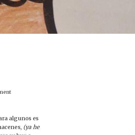
ment
para algunos es
lmacenes,
(ya he