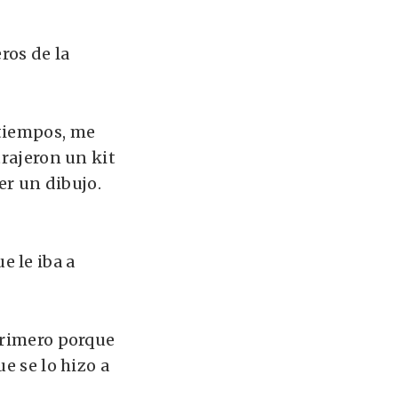
ros de la
 tiempos, me
trajeron un kit
er un dibujo.
 le iba a
Primero porque
e se lo hizo a