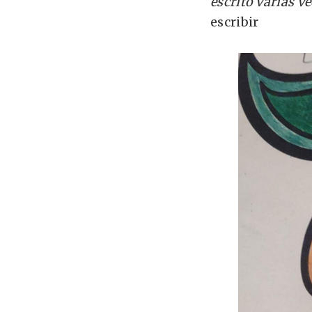
escrito varias v
escribir