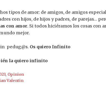
os tipos de amor: de amigos, de amigos especial
dres con hijos, de hijos y padres, de parejas… pe
sas con amor
. Si todos hiciéramos los cosas con a
 mundo mejor.
ntin pedug@s.
Os quiero Infinito
én la quiero infinito
023
,
Opinion
San Valentin