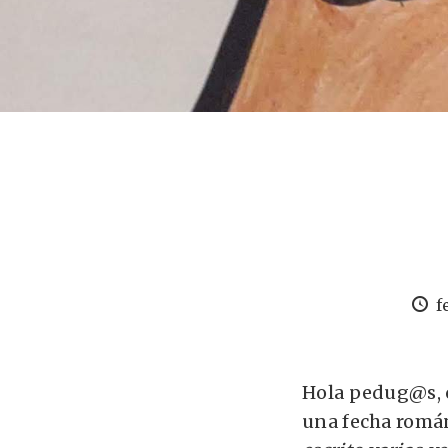
f
Hola pedug@s, c
una fecha román