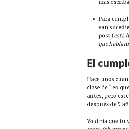
mas escriba
Para cumpli
van sucedie
post (
esta 
que hablam
El cumpl
Hace unos cuant
clase de Leo qu
antes, pero est
después de 5 añ
Yo diría que tu 