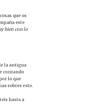
 cosas que os
compaña este
uy bien con lo
e la antigua
he contando
por lo que
mas sobres esto.
teis hasta a