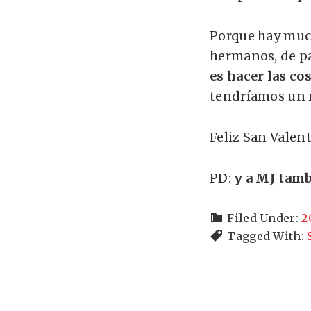
Porque hay much
hermanos, de pa
es hacer las co
tendríamos un
Feliz San Vale
PD:
y a MJ tambi
Filed Under:
2
Tagged With: