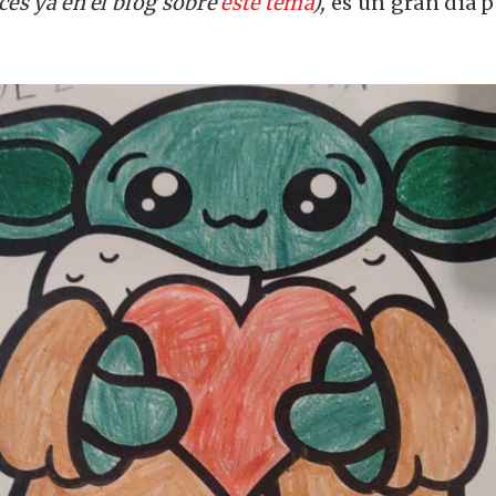
eces ya en el blog sobre
este tema
),
es un gran día p