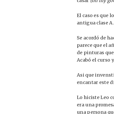
casar
(oh my go
El caso es que l
antigua clase A.
Se acordó de ha
parece que el añ
de pinturas que 
Acabó el curso y
Asi que invenst
encantar este d
Lo hiciste Leo 
era una promesa 
una persona que