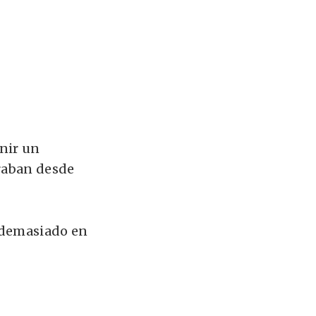
unir un
braban desde
 demasiado en