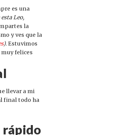
mpre es una
 esta Leo,
mpartes la
smo y ves que la
es
)
. Estuvimos
 muy felices
al
e llevar a mi
l final todo ha
 rápido