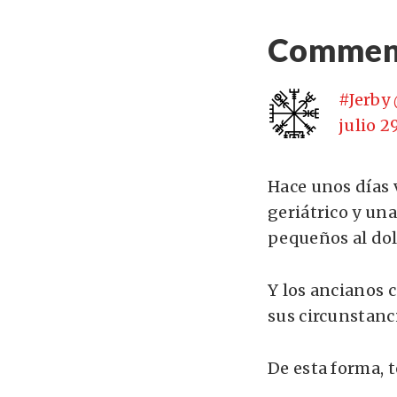
Commen
#Jerby
julio 2
Hace unos días 
geriátrico y un
pequeños al dolo
Y los ancianos 
sus circunstanc
De esta forma, 