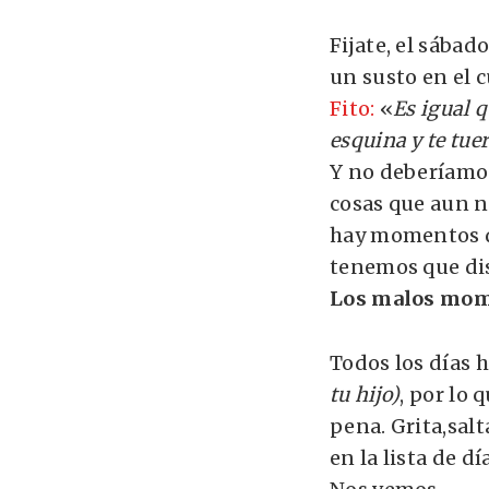
Fijate, el sába
un susto en el 
Fito:
«
Es igual 
esquina y te tue
Y no deberíamos
cosas que aun n
hay momentos du
tenemos que dis
Los malos mome
Todos los días h
tu hijo)
, por lo
pena. Grita,salt
en la lista de d