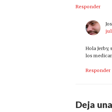
Responder
Jo
ju
Hola Jerby,
los medica
Responder
Deja una