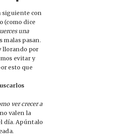
a siguiente con
o (como dice
tuerces una
as malas pasan.
 llorando por
mos evitar y
or esto que
uscarlos
omo ver crecer a
no valen la
el día. Apúntalo
leada.