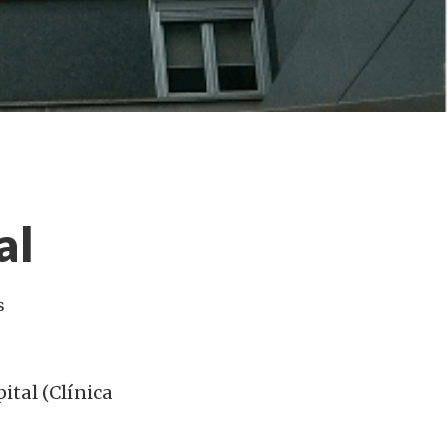
al
s
ital (Clínica