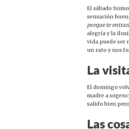
El sábado fuimo
sensación buena
porque te entra
alegría y la ilu
vida puede ser 
un rato y nos f
La visi
El domingo volv
madre a urgenci
salido bien pero
Las co