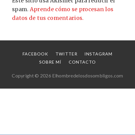
Este sitio usa Akismet para reducir el
spam.
Aprende cómo se procesan los
datos de tus comentarios.
FACEBOOK
TWITTER
INSTAGRAM
SOBRE MÍ
CONTACTO
Copyright © 2026 Elhombredelosdosombligos.com