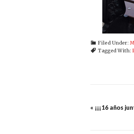
Filed Under:
M
Tagged With:
« ¡¡¡16 años jun