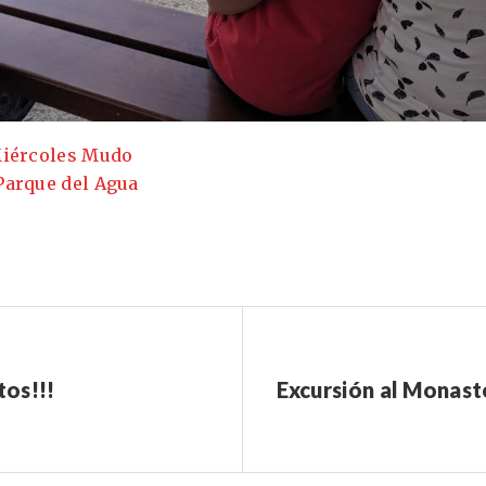
iércoles Mudo
Parque del Agua
tos!!!
Excursión al Monast