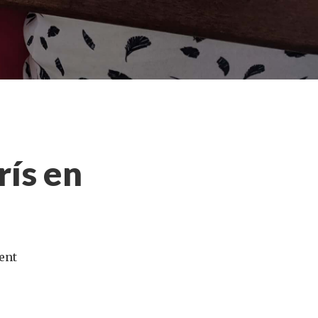
ís en
ent