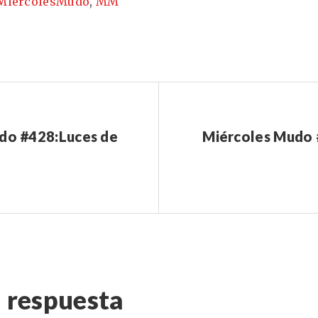
MiércolesMudo
,
MM
do #428:Luces de
Miércoles Mudo 
 respuesta