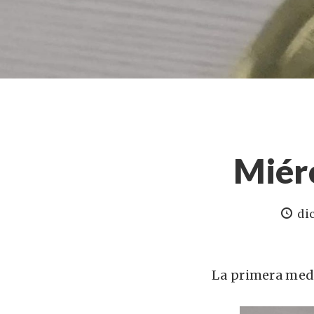
Miér
di
La primera meda