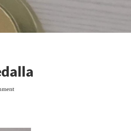
dalla
mment