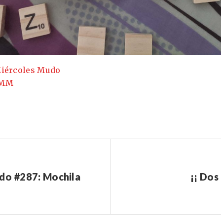
iércoles Mudo
MM
do #287: Mochila
¡¡ Dos