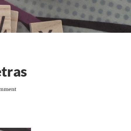
tras
omment