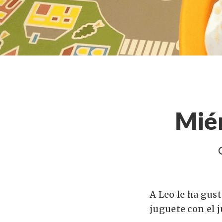
Miér
A Leo le ha gust
juguete con el 