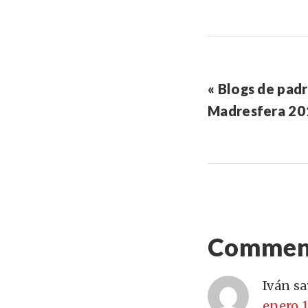
« Blogs de pad
Madresfera 20
Commen
Iván
sa
enero 1