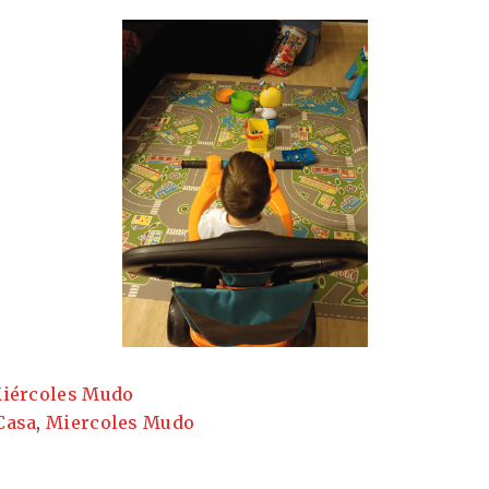
iércoles Mudo
Casa
,
Miercoles Mudo