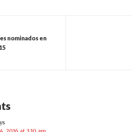
res nominados en
15
ts
ys
4, 2016 at 3:10 am