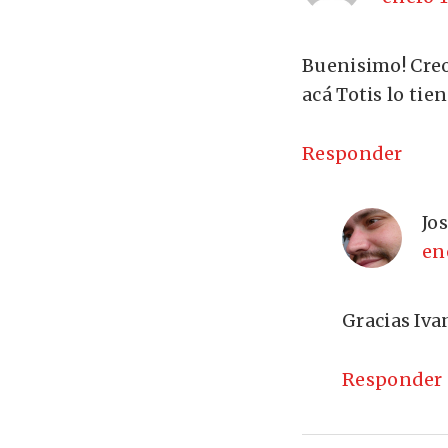
Buenisimo! Creo 
acá Totis lo ti
Responder
Jo
en
Gracias Iva
Responder