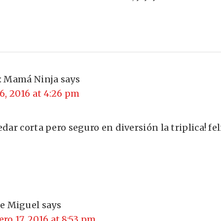
: Mamá Ninja
says
6, 2016 at 4:26 pm
edar corta pero seguro en diversión la triplica! f
se Miguel
says
ero 17, 2016 at 8:53 pm