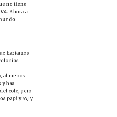
ue no tiene
V4.
Ahora a
l mundo
 que haríamos
colonias
a, al menos
 y has
del cole, pero
os papi y MJ y