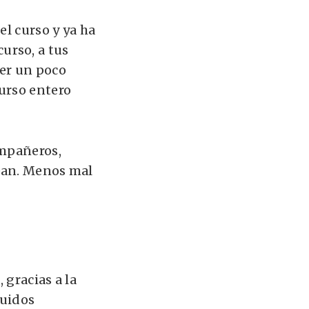
el curso y ya ha
urso, a tus
ser un poco
urso entero
ompañeros,
tean. Menos mal
 gracias a la
tuidos