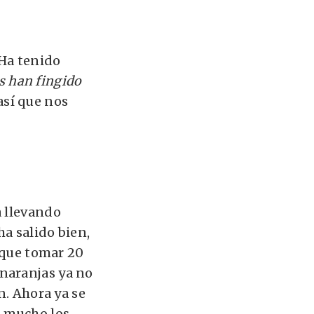
Ha tenido
s han fingido
así que nos
a llevando
a salido bien,
e que tomar 20
naranjas ya no
n. Ahora ya se
n mucho los