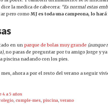
 dice la medica de cabecera:
“Es normal estas emb
tar pero como
MJ es toda una campeona, lo hará
sas
stado en un
parque de bolas muy grande
(aunque 
a)
, no paras de preguntar por tu amigo Jorge y ya
la piscina nadando con los pies.
mes, ahora a por el resto del verano a seguir viv
e 4 a 5 años
colegio
,
cumple-mes
,
piscina
,
verano