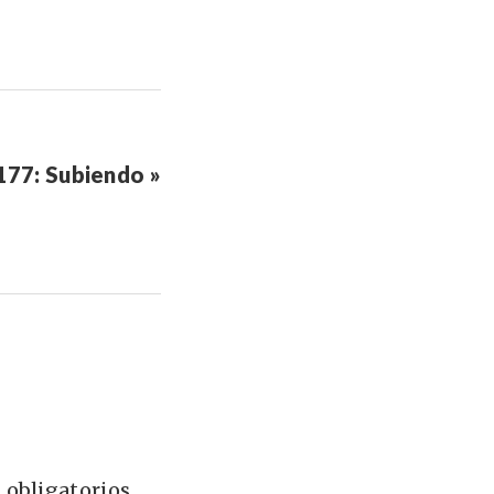
77: Subiendo »
 obligatorios