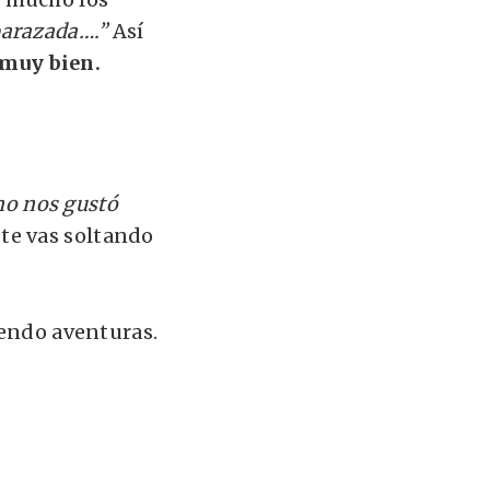
arazada….”
Así
 muy bien.
no nos gustó
 te vas soltando
iendo aventuras.