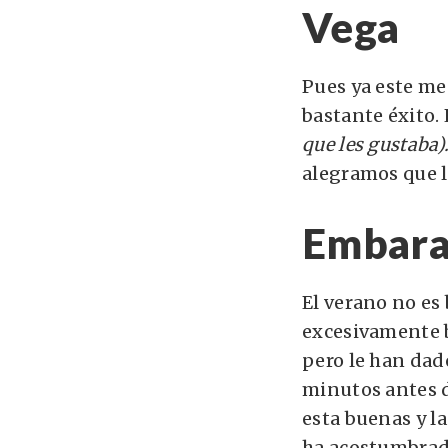
Vega
Pues ya este me
bastante éxito
que les gustaba)
alegramos que l
Embara
El verano no es
excesivamente b
pero le han dado
minutos antes d
esta buenas y la
ha acostumbrad