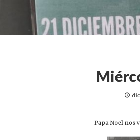
Miérc
di
Papa Noel nos vi