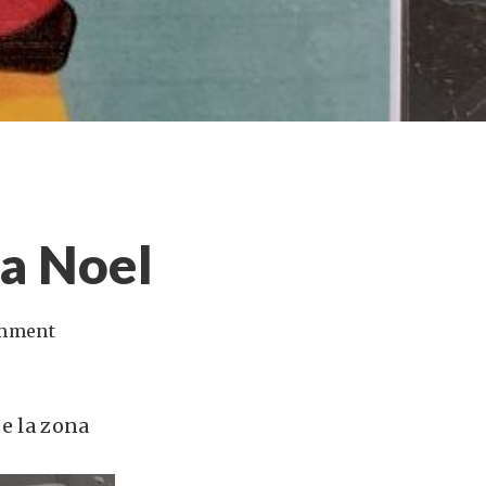
a Noel
omment
de la zona