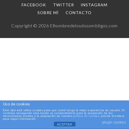
FACEBOOK
TWITTER
INSTAGRAM
SOBRE MÍ
CONTACTO
Copyright © 2026 Elhombredelosdosombligos.com
Uso de cookies
Este sitio web utiliza cookies para que usted tenga la mejor experiencia de usuario. Si
continúa navegando está dando su consentimiento para la aceptación de las
mencionadas cookies y la aceptación de nuestra
política de cookies
, pinche el enlace
para mayor información.
plugin cookies
ACEPTAR