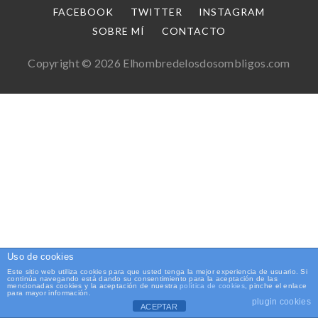
FACEBOOK
TWITTER
INSTAGRAM
SOBRE MÍ
CONTACTO
Copyright © 2026 Elhombredelosdosombligos.com
Uso de cookies
Este sitio web utiliza cookies para que usted tenga la mejor experiencia de usuario. Si
continúa navegando está dando su consentimiento para la aceptación de las
mencionadas cookies y la aceptación de nuestra
política de cookies
, pinche el enlace
para mayor información.
plugin cookies
ACEPTAR