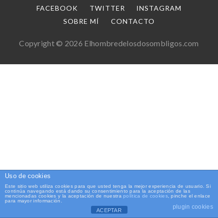
FACEBOOK
TWITTER
INSTAGRAM
SOBRE MÍ
CONTACTO
Copyright © 2026 Elhombredelosdosombligos.com
Uso de cookies
Este sitio web utiliza cookies para que usted tenga la mejor experiencia de usuario. Si
continúa navegando está dando su consentimiento para la aceptación de las
mencionadas cookies y la aceptación de nuestra
política de cookies
, pinche el enlace
para mayor información.
plugin cookies
ACEPTAR