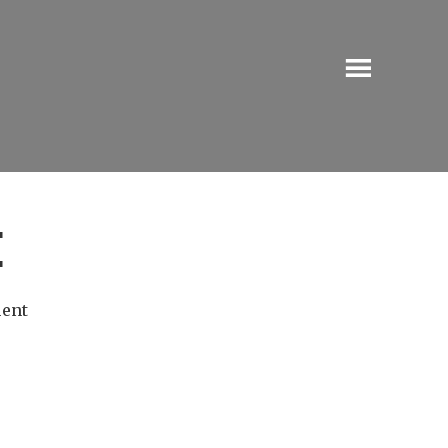
E
ent