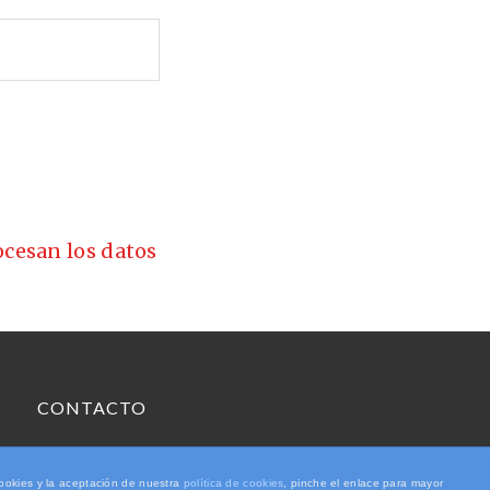
cesan los datos
CONTACTO
cookies y la aceptación de nuestra
política de cookies
, pinche el enlace para mayor