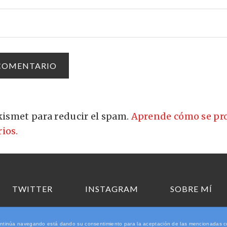
Akismet para reducir el spam.
Aprende cómo se pro
ios.
TWITTER
INSTAGRAM
SOBRE MÍ
Copyright © 2026 Elhombredelosdosombligos.com
i continúa navegando está dando su consentimiento para la aceptación de las mencionadas 